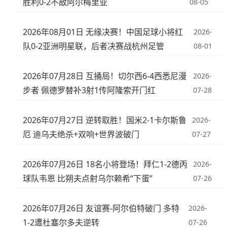
胜利0-2不敌阿尔梅里亚
08-05
2026年08月01日 无缘决赛！中国足球小将红
2026-
队0-2亚洲明星联，后者决赛战杭州足管
08-01
2026年07月28日 互捅局！切尔西6-4西悉尼漫
2026-
步者 佩德罗替补3射1传阿隆索开门红
07-28
2026年07月27日 逆转取胜！国米2-1卡尔斯鲁
2026-
厄 迪乌夫绝杀+双响+世界波破门
07-27
2026年07月26日 18名小将登场！拜仁1-2德丙
2026-
球队韦恩 比朔夫点射乌尔赖希“下蛋”
07-26
2026年07月26日 友谊赛-阿尔伯特破门 多特
2026-
1-2遭杜塞尔多夫逆转
07-26