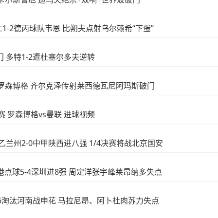
拜仁1-2德丙球队韦恩 比朔夫点射乌尔赖希“下蛋”
破门 多特1-2遭杜塞尔多夫逆转
5-0罗森博格 齐尔克泽传射莱西德瓦尼阿玛斯破门
友谊赛 罗森博格vs曼联 进球视频
中乙兰州2-0中甲陕西进八强 1/4决赛将战北京国安
!海港点球5-4深圳进8强 周定洋张宇峰莱昂纳多失点
球7-6淘汰河南战申花 马拉尼昂、阿卜杜肉苏力失点