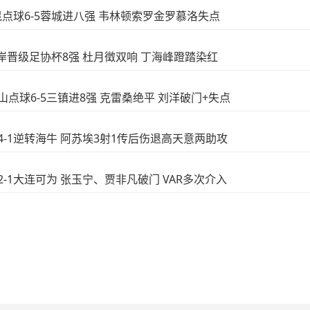
玉昆点球6-5蓉城进八强 韦林顿索罗金罗慕洛失点
西海岸晋级足协杯8强 杜月徵双响 丁海峰蹬踏染红
泰山点球6-5三镇进8强 克雷桑绝平 刘洋破门+失点
花4-1逆转海牛 阿苏埃3射1传后伤退高天意两助攻
安2-1大连可为 张玉宁、贾非凡破门 VAR多次介入