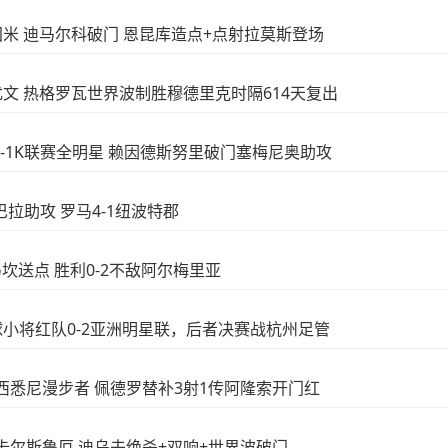
-1国米 迪马尔科破门 恩昆库造点+点射拉莫斯登场
-1尤文 热格罗瓦世界波制胜穆德里克时隔614天复出
曼城3-1K联赛全明星 赖因德斯努里破门塞梅尼奥助攻
迪巴拉助攻 罗马4-1纽波特郡
西马坎送点 胜利0-2不敌阿尔梅里亚
足球小将红队0-2亚洲明星联，后者决赛战杭州足管
6-4西悉尼漫步者 佩德罗替补3射1传阿隆索开门红
-1卡尔斯鲁厄 迪乌夫绝杀+双响+世界波破门