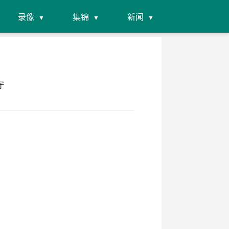
录像
集锦
新闻
守