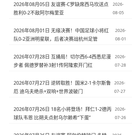
2026年08月05日 友谊赛-C罗缺席西马坎送点
2026-
胜利0-2不敌阿尔梅里亚
08-05
2026年08月01日 无缘决赛！中国足球小将红
2026-
队0-2亚洲明星联，后者决赛战杭州足管
08-01
2026年07月28日 互捅局！切尔西6-4西悉尼漫
2026-
步者 佩德罗替补3射1传阿隆索开门红
07-28
2026年07月27日 逆转取胜！国米2-1卡尔斯鲁
2026-
厄 迪乌夫绝杀+双响+世界波破门
07-27
2026年07月26日 18名小将登场！拜仁1-2德丙
2026-
球队韦恩 比朔夫点射乌尔赖希“下蛋”
07-26