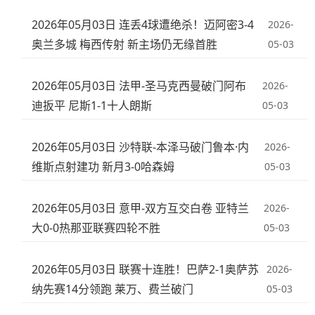
2026年05月03日 连丢4球遭绝杀！迈阿密3-4
2026-
奥兰多城 梅西传射 新主场仍无缘首胜
05-03
2026年05月03日 法甲-圣马克西曼破门阿布
2026-
迪扳平 尼斯1-1十人朗斯
05-03
2026年05月03日 沙特联-本泽马破门鲁本·内
2026-
维斯点射建功 新月3-0哈森姆
05-03
2026年05月03日 意甲-双方互交白卷 亚特兰
2026-
大0-0热那亚联赛四轮不胜
05-03
2026年05月03日 联赛十连胜！巴萨2-1奥萨苏
2026-
纳先赛14分领跑 莱万、费兰破门
05-03