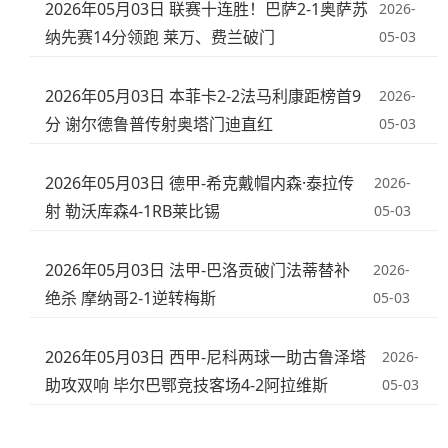
2026年05月03日 联赛十连胜！巴萨2-1奥萨苏
2026-
纳先赛14分领跑 莱万、费兰破门
05-03
2026年05月03日 本菲卡2-2法马利康距榜首9
2026-
分 谢尔德鲁普传射奥塔门迪直红
05-03
2026年05月03日 德甲-希克戴帽内森·泰拉传
2026-
射 勒沃库森4-1RB莱比锡
05-03
2026年05月03日 法甲-巴洛贡破门法蒂替补
2026-
绝杀 摩纳哥2-1逆转梅斯
05-03
2026年05月03日 西甲-尼科两球一助古鲁泽塔
2026-
助攻双响 毕尔巴鄂竞技客场4-2阿拉维斯
05-03