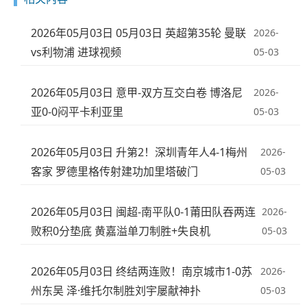
2026年05月03日 05月03日 英超第35轮 曼联
2026-
vs利物浦 进球视频
05-03
2026年05月03日 意甲-双方互交白卷 博洛尼
2026-
亚0-0闷平卡利亚里
05-03
2026年05月03日 升第2！深圳青年人4-1梅州
2026-
客家 罗德里格传射建功加里塔破门
05-03
2026年05月03日 闽超-南平队0-1莆田队吞两连
2026-
败积0分垫底 黄嘉溢单刀制胜+失良机
05-03
2026年05月03日 终结两连败！南京城市1-0苏
2026-
州东吴 泽·维托尔制胜刘宇屡献神扑
05-03