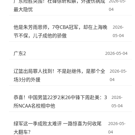
广东险胜突围！杜锋徐昕和解，外援伤病成
2026-05-
最大隐忧
04
他是朱芳雨恩师，7夺CBA冠军，却在上海晚
2026-
节不保，儿子成他的骄傲
05-04
广东2
2026-05-04
辽篮出局罪人找到！不是赵继伟，是那个全
2026-05-
场3分的外援
04
恭喜！中国男篮22岁2米26中锋下周赴美：3
2026-
所NCAA名校相中他
05-04
绿军这一季成败太难评 一路惊喜为何收尾
2026-05-
大翻车？
04