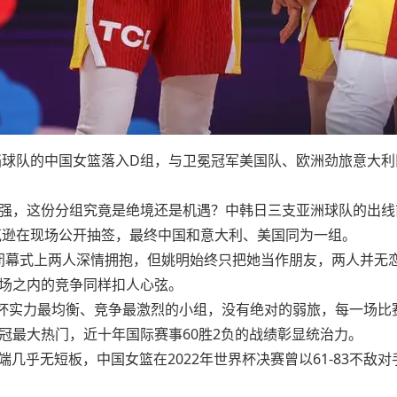
二档球队的中国女篮落入D组，与卫冕冠军美国队、欧洲劲旅意大
强，这份分组究竟是绝境还是机遇？中韩日三支亚洲球队的出线
杰克逊在现场公开抽签，最终中国和意大利、美国同为一组。
运会闭幕式上两人深情拥抱，但姚明始终只把她当作朋友，两人并无
场之内的竞争同样扣人心弦。
杯实力最均衡、竞争最激烈的小组，没有绝对的弱旅，每一场比
冠最大热门，近十年国际赛事60胜2负的战绩彰显统治力。
端几乎无短板，中国女篮在2022年世界杯决赛曾以61-83不