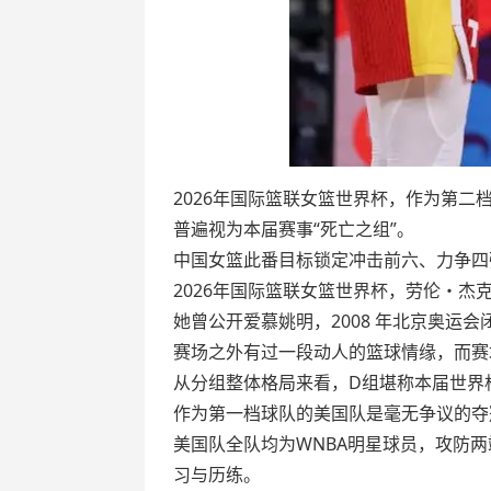
2026年国际篮联女篮世界杯，作为第
普遍视为本届赛事“死亡之组”。
中国女篮此番目标锁定冲击前六、力争四
2026年国际篮联女篮世界杯，劳伦・
她曾公开爱慕姚明，2008 年北京奥
赛场之外有过一段动人的篮球情缘，而赛
从分组整体格局来看，D组堪称本届世界
作为第一档球队的美国队是毫无争议的夺
美国队全队均为WNBA明星球员，攻防两
习与历练。