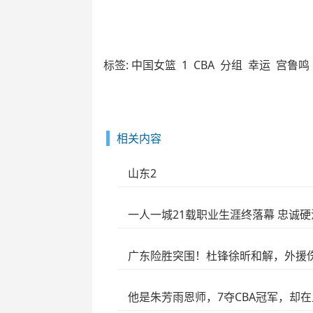
标签:
中国女篮
1
CBA
分组
幸运
宫鲁鸣
相关内容
山东2
一人一城21载职业生涯终落幕 忠诚
广东险胜突围！杜锋徐昕和解，外援
他是朱芳雨恩师，7夺CBA冠军，却