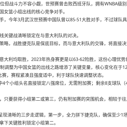
4位但战斗力不容小觑，世预赛曾击败西班牙队，拥有WNBA级
国女篮小组出线的核心竞争对手。
手，今年3月武汉世预赛中国队曾以85-51大胜对手，不过球队
线关键战清晰锁定在与意大利队的对决。
策略，战胜捷克队是保底目标，而与意大利队的交锋，将直接决
大利均取胜，2023年热身赛更是以63-62险胜，这份心理优
赛制调整为中国女篮的出线之路增添了关键变量，核心变化在于1
比赛，赛程紧凑且强度适中，利于球队快速调整状态。
中4个小组头名直接锁定八强席位，无需附加赛；剩余8支球队（
。
，只要获得小组第二或第三，仍有附加赛的突围机会，相较于往
呈现清晰的三步走逻辑，第一步，全力拼下捷克队，确保至少1
拿下关键胜利锁定小组第二。