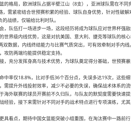
篮的格局，欧洲球队占据半壁江山（8支），亚洲球队需在不同
路，需紧密结合世预赛积累的经验、球队自身优势，针对性破解
1负的战绩，仅输给比利时队。
会，队伍打一场进步一场，这段经历将成为球队应对世界杯强敌
的世界级内线优势，这是对抗美国、意大利、捷克等球队的核心
1的两双数据，内线终结能力与比赛气质突出，可有效牵制对手内线
，攻防两端均能提供稳定支持。
接，充分发挥身高与技术优势，为球队奠定得分基础，世预赛暴
中率仅18.8%，比对手低36个百分点，失误多达19次，这些
，需提升外线投射效率，减少不必要的失误，确保战术体系的流
于海外联赛的球员开赛前不久归队，与队友的默契度需要快速提
战经验，接下来需针对不同对手的战术特点进行专项演练，尤其
更具看点，期待中国女篮能突破小组重围，在淘汰赛中一路前行