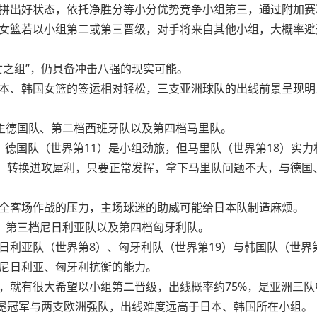
拼出好状态，依托净胜分等小分优势竞争小组第三，通过附加赛
女篮若以小组第二或第三晋级，对手将来自其他小组，大概率避
亡之组”，仍具备冲击八强的现实可能。
本、韩国女篮的签运相对轻松，三支亚洲球队的出线前景呈现明
主德国队、第二档西班牙队以及第四档马里队。
、德国队（世界第11）是小组劲旅，但马里队（世界第18）实
定、转换进攻犀利，只要正常发挥，拿下马里队问题不大，与德
全客场作战的压力，主场球迷的助威可能给日本队制造麻烦。
、第三档尼日利亚队以及第四档匈牙利队。
日利亚队（世界第8）、匈牙利队（世界第19）与韩国队（世界
尼日利亚、匈牙利抗衡的能力。
，就有很大希望以小组第二晋级，出线概率约75%，是亚洲三
冕冠军与两支欧洲强队，出线难度远高于日本、韩国所在小组。