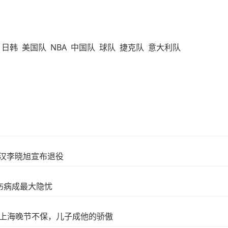
日韩
美国队
NBA
中国队
球队
捷克队
意大利队
硬汉李晓旭宣布退役
伤病成最大隐忧
在上海晚节不保，儿子成他的骄傲