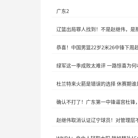
广东2
辽篮出局罪人找到！不是赵继伟，是
恭喜！中国男篮22岁2米26中锋下周
绿军这一季成败太难评 一路惊喜为何
杜兰特来火箭是错误的选择 休赛期谁
确认不打了！广东第一中锋逼宫杜锋，
赵继伟取消认证辽宁球员！对管理层