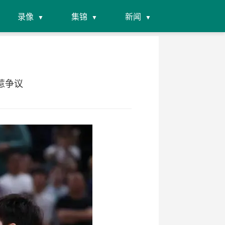
录像
集锦
新闻
惹争议