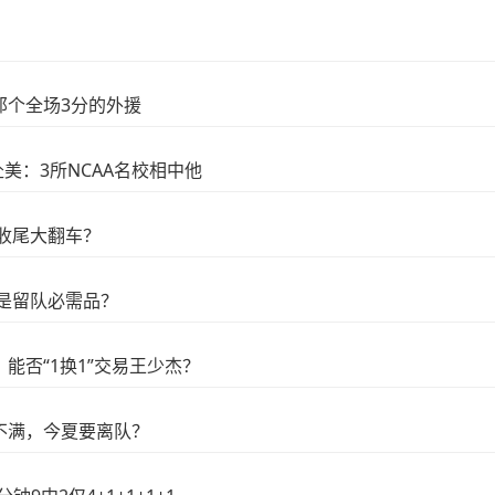
那个全场3分的外援
赴美：3所NCAA名校相中他
收尾大翻车？
是留队必需品？
能否“1换1”交易王少杰？
不满，今夏要离队？