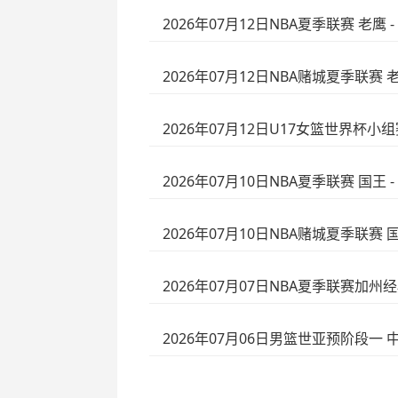
2026年07月12日NBA夏季联赛 老鹰 
2026年07月12日NBA赌城夏季联赛 
2026年07月12日U17女篮世界杯小组
2026年07月10日NBA夏季联赛 国王 
2026年07月10日NBA赌城夏季联赛 
2026年07月07日NBA夏季联赛加州经
2026年07月06日男篮世亚预阶段一 