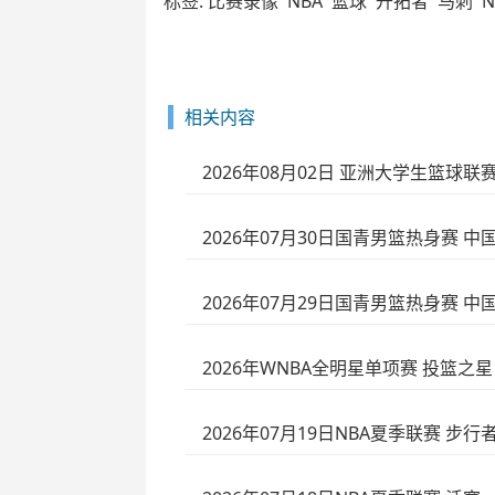
标签:
比赛录像
NBA
篮球
开拓者
马刺
相关内容
2026年08月02日 亚洲大学生篮球联
2026年07月30日国青男篮热身赛 中国
2026年07月29日国青男篮热身赛 中
2026年WNBA全明星单项赛 投篮之星
2026年07月19日NBA夏季联赛 步行者