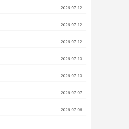
2026-07-12
2026-07-12
2026-07-12
2026-07-10
2026-07-10
2026-07-07
2026-07-06