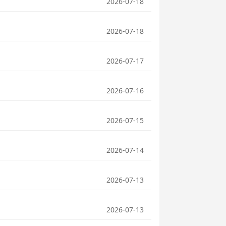
2026-07-18
2026-07-18
2026-07-17
2026-07-16
2026-07-15
2026-07-14
2026-07-13
2026-07-13