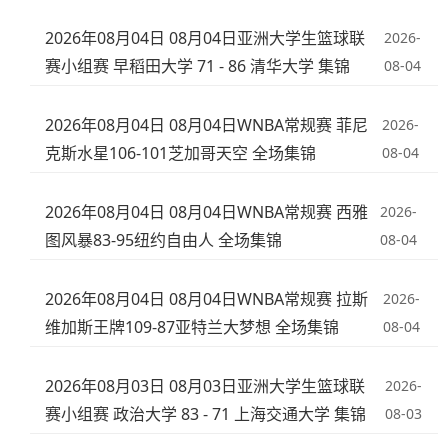
2026年08月04日 08月04日亚洲大学生篮球联
2026-
赛小组赛 早稻田大学 71 - 86 清华大学 集锦
08-04
2026年08月04日 08月04日WNBA常规赛 菲尼
2026-
克斯水星106-101芝加哥天空 全场集锦
08-04
2026年08月04日 08月04日WNBA常规赛 西雅
2026-
图风暴83-95纽约自由人 全场集锦
08-04
2026年08月04日 08月04日WNBA常规赛 拉斯
2026-
维加斯王牌109-87亚特兰大梦想 全场集锦
08-04
2026年08月03日 08月03日亚洲大学生篮球联
2026-
赛小组赛 政治大学 83 - 71 上海交通大学 集锦
08-03