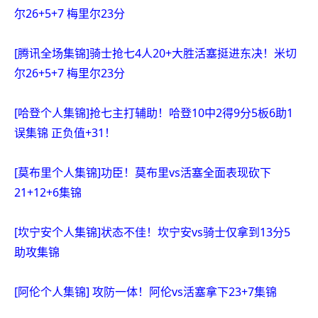
尔26+5+7 梅里尔23分
[腾讯全场集锦]骑士抢七4人20+大胜活塞挺进东决！米切
尔26+5+7 梅里尔23分
[哈登个人集锦]抢七主打辅助！哈登10中2得9分5板6助1
误集锦 正负值+31！
[莫布里个人集锦]功臣！莫布里vs活塞全面表现砍下
21+12+6集锦
[坎宁安个人集锦]状态不佳！坎宁安vs骑士仅拿到13分5
助攻集锦
[阿伦个人集锦] 攻防一体！阿伦vs活塞拿下23+7集锦