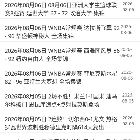
2026-
2026年08月06日 08月06日亚洲大学生篮球联
08-06
赛8强赛 延世大学 67 - 72 政治大学 集锦
2026-
2026年08月06日 WNBA常规赛 达拉斯飞翼 92
08-06
- 96 华盛顿神秘人 全场集锦
2026-
2026年08月06日 WNBA常规赛 西雅图风暴 86
08-06
- 92 纽约自由人 全场集锦
2026-
2026年08月06日 WNBA常规赛 菲尼克斯水星
08-06
82 - 96 亚特兰大梦想 全场集锦
2026-
2026年08月05日 2场不胜！米兰1-1国米 迪马
08-05
尔科破门 恩昆库造点+点射拉莫斯登场
2026-
2026年08月05日 2连败！切尔西0-1尤文 热格
08-05
罗瓦世界波制胜穆德里克时隔614天复出