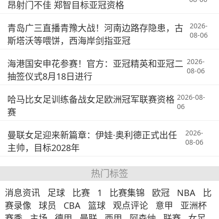
昂射门不佳 郑智目标亚冠资格
2026-
青岛广三直播青豫大战！河南边路存隐患，古
08-06
斯塔沃等喂饼，西海岸剑指亚冠
2026-
海港国安申花参赛！官方：亚冠精英和亚冠二
08-06
抽签仪式8月18日进行
2026-08-
哈马比女足训练备战女足欧洲冠军联赛资格
06
赛
2026-
曼联女足迎来新篇章：伊娃·奥利德正式出任
08-06
主帅，目标2028年
热门标签
消息资讯
足球
比赛
1
比赛集锦
欧冠
NBA
比
赛录像
球员
CBA
篮球
观点评论
意甲
亚洲杯
赛季
主场
德甲
曼联
西甲
阿森纳
联赛
女足