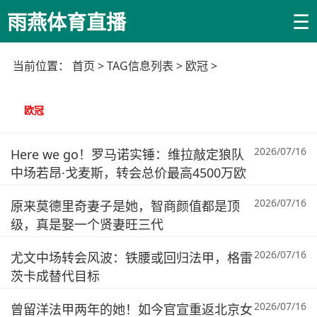
☰
雨燕体育直播
当前位置：
首页
> TAG信息列表 > 欧冠 >
欧冠
2026/07/16
Here we go！罗马诺实锤：维拉敲定狼队
中场若昂·戈麦斯，转会总价最高4500万欧
2026/07/16
原来莫德里奇妻子是她，智商颜值都是顶
级，真是娶一个贤妻旺三代
2026/07/16
尤文中场转会风波：铁腰或回归法甲，格雷
茨卡成替代目标
2026/07/16
曾留洋法甲两年的她！如今官宣重返北京女