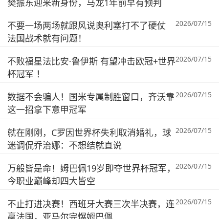
樊振东迎来新身份，马龙1年前早有预判
2026/07/15
不要一场两场就跟风说奥利塞打不了硬仗
法国战术就有问题！
2026/07/15
不败福星法比安·鲁伊斯 有望冲击欧冠+世界
杯冠军 ！
2026/07/15
数据不会骗人！国米专属制胜窗口，齐沃靠
这一招拿下意甲冠军
2026/07/15
就在刚刚，C罗因世界杯失利取消婚礼，球
迷调侃乔治娜：不想结就直说
2026/07/15
万般皆是命！姆巴佩19岁即夺世界杯冠军，
今职业巅峰却四大皆空
2026/07/15
不止打进决赛！西班牙大赛三次半决赛，连
赢法国，亚马尔完爆姆巴佩