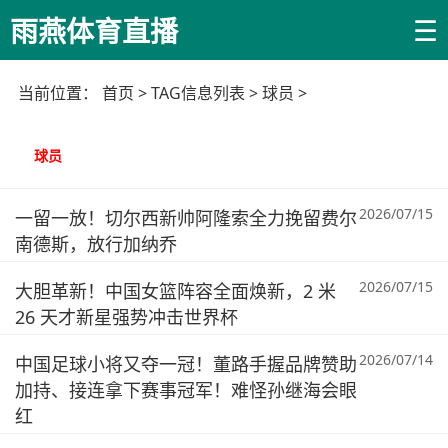
☰
雨燕体育直播
当前位置：
首页
> TAG信息列表 > 球员 >
球员
2026/07/15
一留一放！切尔西新帅阿隆索全力挽留费尔
南德斯，放行加纳乔
2026/07/15
大胆革新！中国女篮阵容全面焕新，2 米
26 天才新星强势冲击世界杯
2026/07/14
中国足球小将又夺一冠！董路手握品牌赞助
加持、接连拿下赛事冠军！难怪孙继海会眼
红