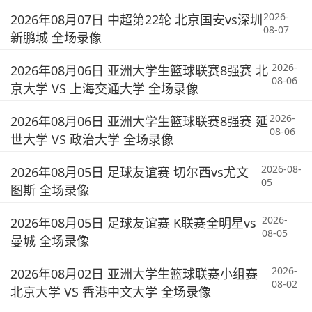
2026-
2026年08月07日 中超第22轮 北京国安vs深圳
08-07
新鹏城 全场录像
2026-
2026年08月06日 亚洲大学生篮球联赛8强赛 北
08-06
京大学 VS 上海交通大学 全场录像
2026-
2026年08月06日 亚洲大学生篮球联赛8强赛 延
08-06
世大学 VS 政治大学 全场录像
2026-08-
2026年08月05日 足球友谊赛 切尔西vs尤文
05
图斯 全场录像
2026-
2026年08月05日 足球友谊赛 K联赛全明星vs
08-05
曼城 全场录像
2026-
2026年08月02日 亚洲大学生篮球联赛小组赛
08-02
北京大学 VS 香港中文大学 全场录像