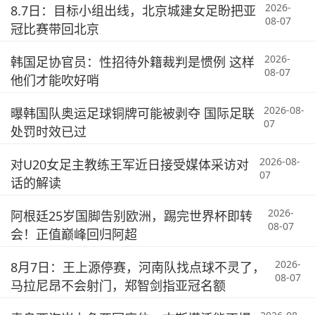
2026-
8.7日：目标小组出线，北京城建女足盼把亚
08-07
冠比赛带回北京
2026-
韩国足协官员：性招待外籍裁判是惯例 这样
08-07
他们才能吹好哨
2026-08-
曝韩国队奥运足球铜牌可能被剥夺 国际足联
07
处罚时效已过
2026-08-
对U20女足主教练王军近日接受媒体采访对
07
话的解读
2026-
阿根廷25岁国脚告别欧洲，踢完世界杯即转
08-07
会！正值巅峰回归阿超
2026-
8月7日：王上源停赛，河南队找点球不灵了，
08-07
马拉尼昂不会射门，郑智剑指亚冠名额