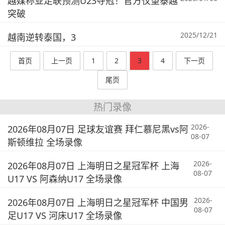
越媒称亚足联预测U23夺冠！官方仅望泰越
突破
2025/12/21
越南逆转泰国，3
首页
上一页
1
2
3
4
下一页
尾页
热门录像
2026-
2026年08月07日 足球友谊赛 拜仁慕尼黑vs阿
08-07
斯顿维拉 全场录像
2026-
2026年08月07日 上海明日之星冠军杯 上海
08-07
U17 VS 阿森纳U17 全场录像
2026-
2026年08月07日 上海明日之星冠军杯 中国男
08-07
足U17 VS 河床U17 全场录像